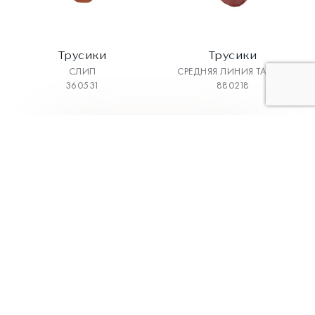
Трусики
Трусики
СЛИП
СРЕДНЯЯ ЛИНИЯ ТАЛИИ
360531
880218
3
4
5
6
7
Коллекции
Меню
Классическая
Главная
коллекция
О компании
BodyArt
Каталог
Aveline
Магазины
Трикотаж
Как выбрать