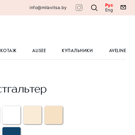
Рус
info@milavitsa.by
Eng
ИКОТАЖ
ALISEE
КУПАЛЬНИКИ
AVELINE
тгальтер