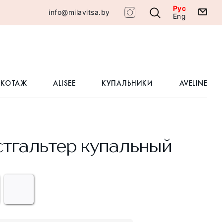
Рус
info@milavitsa.by
Eng
ИКОТАЖ
ALISEE
КУПАЛЬНИКИ
AVELINE
тгальтер купальный