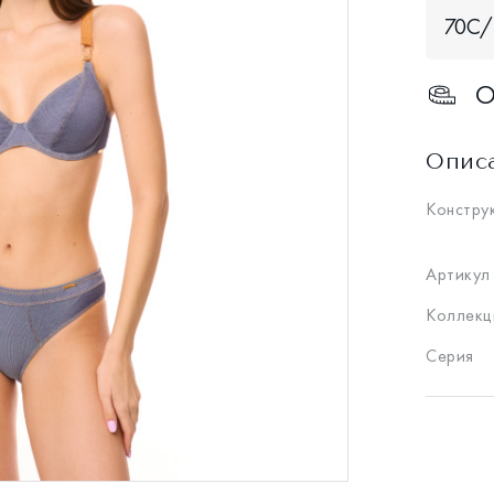
70С/
О
Опис
Констру
Артикул
Коллекц
Серия