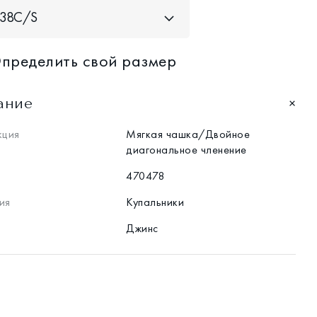
38С/S
пределить свой размер
ание
кция
Мягкая чашка/Двойное
диагональное членение
470478
ия
Купальники
Джинс