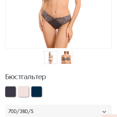
Бюстгальтер
70D/38D/S