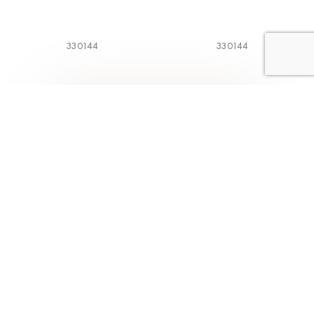
330144
330144
1
2
3
4
5
Коллекции
Меню
Классическая
Главная
коллекция
О компании
BodyArt
Каталог
Aveline
Магазины
Трикотаж
Как выбрать
Alisee
Контакты
Модная коллекция
Франчайзинг