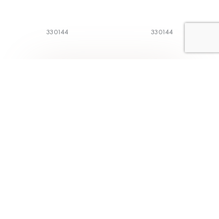
330144
330144
1
2
3
4
5
Коллекции
Меню
Классическая
Главная
коллекция
О компании
BodyArt
Каталог
Aveline
Магазины
Трикотаж
Как выбрать
Alisee
Контакты
Модная коллекция
Франчайзинг