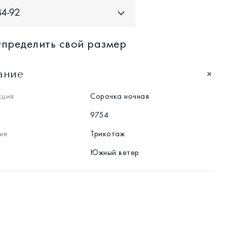
84-92
пределить свой размер
ание
кция
Сорочка ночная
9754
ия
Трикотаж
Южный ветер