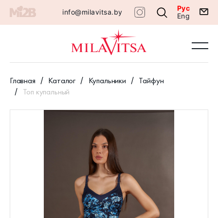
Рус
info@milavitsa.by
Eng
Главная
Каталог
Купальники
Тайфун
Топ купальный