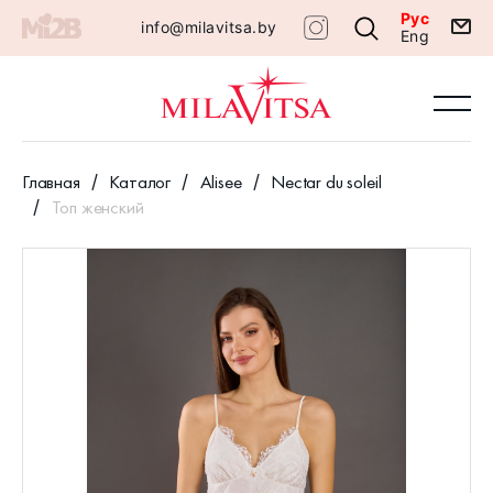
Рус
info@milavitsa.by
Eng
Главная
Каталог
Alisee
Nectar du soleil
Топ женский