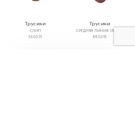
Трусики
Трусики
СЛИП
СРЕДНЯЯ ЛИНИЯ ТАЛИИ
360531
880218
3
4
5
6
7
Коллекции
Меню
Классическая
Главная
коллекция
О компании
BodyArt
Каталог
Aveline
Магазины
Трикотаж
Как выбрать