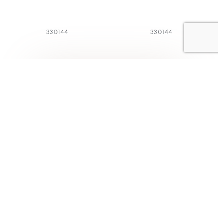
330144
330144
1
2
3
4
5
Коллекции
Меню
Классическая
Главная
коллекция
О компании
BodyArt
Каталог
Aveline
Магазины
Трикотаж
Как выбрать
Alisee
Контакты
Модная коллекция
Франчайзинг