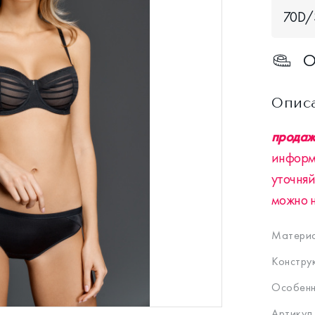
70D/
О
Опис
продажа
информ
уточняй
можно 
Материа
Констру
Особенн
Артикул