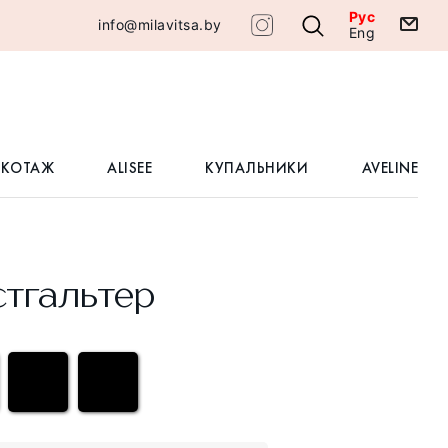
Рус
info@milavitsa.by
Eng
ИКОТАЖ
ALISEE
КУПАЛЬНИКИ
AVELINE
тгальтер