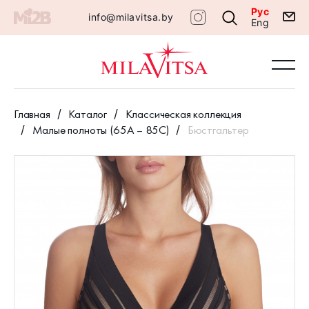
Рус
info@milavitsa.by
Eng
Главная
Каталог
Классическая коллекция
Малые полноты (65А – 85С)
Бюстгальтер