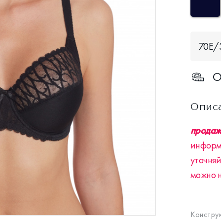
70Е/
О
Опис
продажа
информ
уточняй
можно 
Констру