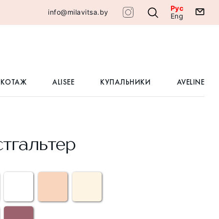
Рус
info@milavitsa.by
Eng
ИКОТАЖ
ALISEE
КУПАЛЬНИКИ
AVELINE
тгальтер