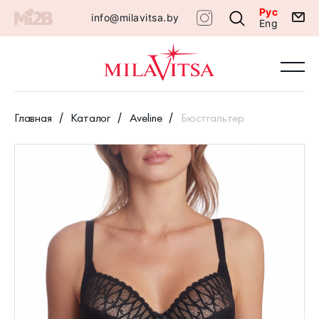
Рус
info@milavitsa.by
Eng
Главная
Каталог
Aveline
Бюстгальтер