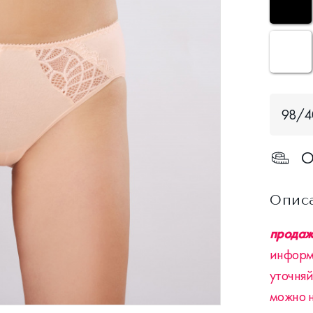
98/
О
Опис
продажа
информ
уточняй
можно 