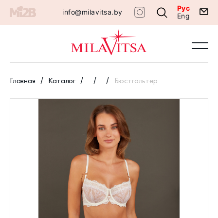
Рус
info@milavitsa.by
Eng
Главная
Каталог
Бюстгальтер