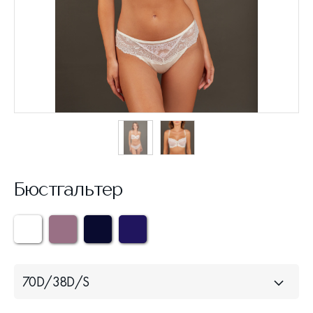
Бюстгальтер
70D/38D/S