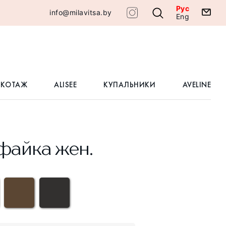
Рус
info@milavitsa.by
Eng
ИКОТАЖ
ALISEE
КУПАЛЬНИКИ
AVELINE
айка жен.