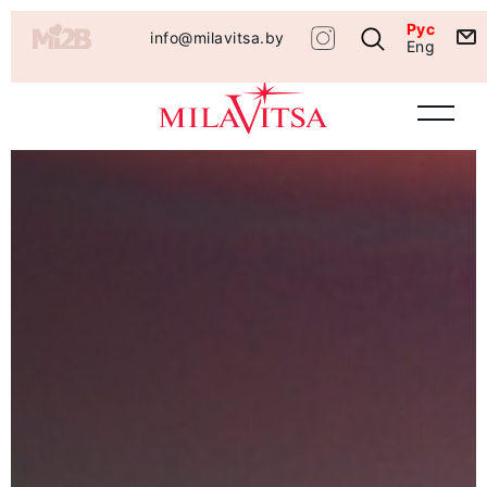
Рус
info@milavitsa.by
Eng