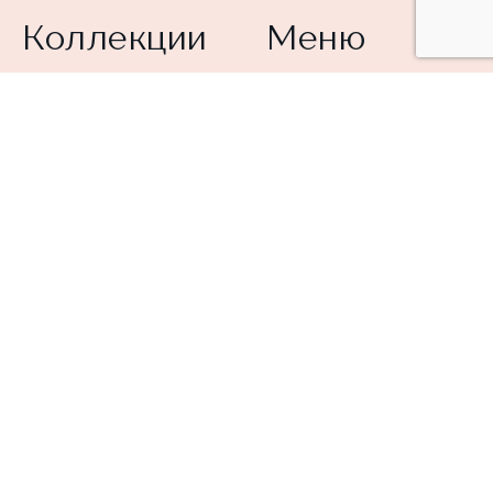
Коллекции
Меню
Классическая
Главная
коллекция
О компании
BodyArt
Каталог
Aveline
Магазины
Трикотаж
Как выбрать
Alisee
Контакты
Модная коллекция
Франчайзинг
Accent
Уход за бельем
Купальники
Подлинность
продукции
Обработка
персональных
данных
Видеонаблюдение