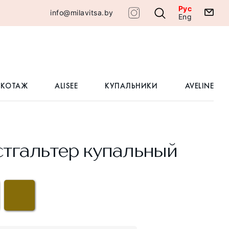
Рус
info@milavitsa.by
Eng
ИКОТАЖ
ALISEE
КУПАЛЬНИКИ
AVELINE
тгальтер купальный