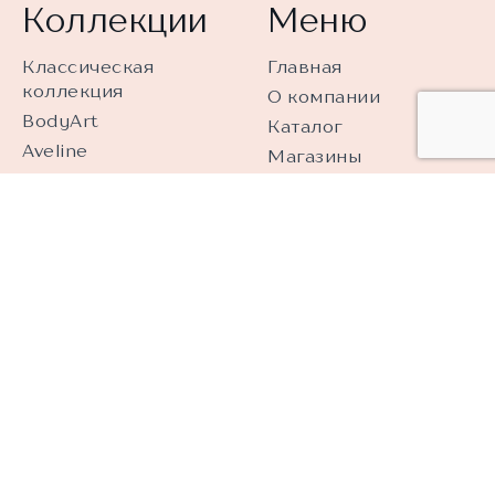
Коллекции
Меню
Классическая
Главная
коллекция
О компании
BodyArt
Каталог
Aveline
Магазины
Трикотаж
Как выбрать
Alisee
Контакты
Модная коллекция
Франчайзинг
Accent
Уход за бельем
Купальники
Подлинность
продукции
Обработка
персональных
данных
Видеонаблюдение