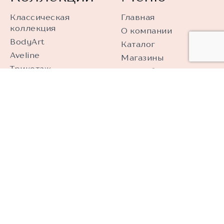
Классическая
Главная
коллекция
О компании
BodyArt
Каталог
Aveline
Магазины
Трикотаж
Как выбрать
Alisee
Контакты
Модная коллекция
Франчайзинг
Accent
Уход за бельем
Купальники
Подлинность
продукции
Обработка
персональных
данных
Видеонаблюдение
Контакты