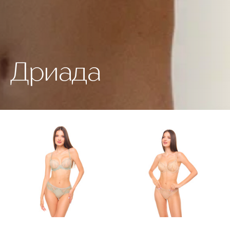
Дриада