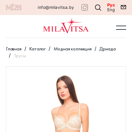
Рус
info@milavitsa.by
Eng
Главная
Каталог
Модная коллекция
Дриада
Трусы