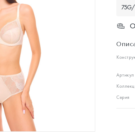
75G
О
Опис
Констру
Артикул
Коллекц
Серия