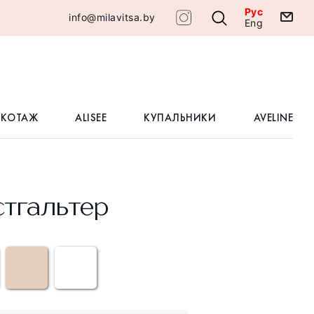
Рус
info@milavitsa.by
Eng
ИКОТАЖ
ALISEE
КУПАЛЬНИКИ
AVELINE
тгальтер