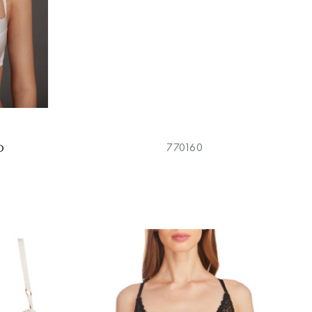
р
770160