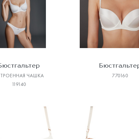
Бюстгальтер
Бюстгальте
СТРОЕННАЯ ЧАШКА
770160
119140