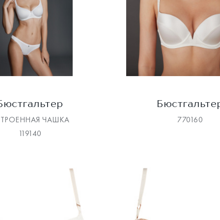
Бюстгальтер
Бюстгальте
СТРОЕННАЯ ЧАШКА
770160
119140