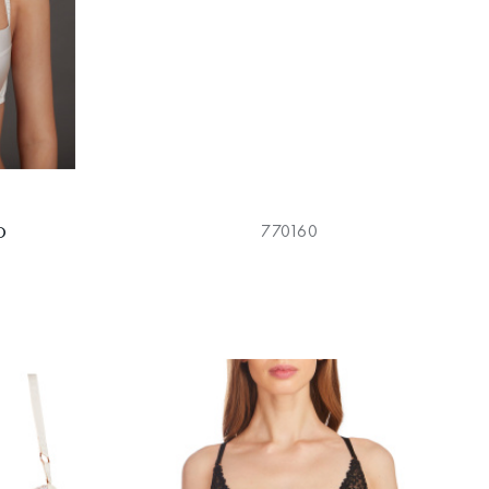
р
770160