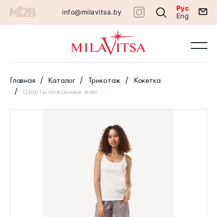
Рус
info@milavitsa.by
Eng
Главная
Каталог
Трикотаж
Кокетка
Шорты пижамные жен.