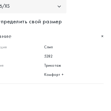
6/XS
пределить свой размер
ание
кция
Слип
5282
ия
Трикотаж
Комфорт +