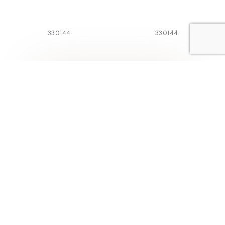
330144
330144
1
2
3
4
5
Коллекции
Меню
Классическая
Главная
коллекция
О компании
BodyArt
Каталог
Aveline
Магазины
Трикотаж
Как выбрать
Alisee
Контакты
Модная коллекция
Франчайзинг