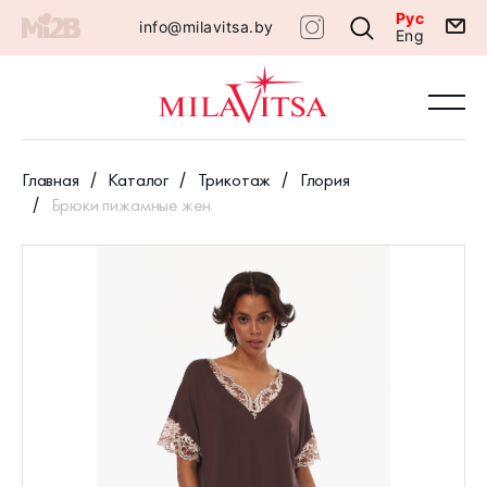
Рус
info@milavitsa.by
Eng
Главная
Каталог
Трикотаж
Глория
Брюки пижамные жен.