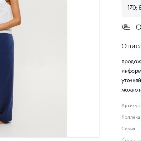
170; 
О
Опис
продажа
информ
уточняй
можно 
Артикул
Коллекц
Серия
Состав 