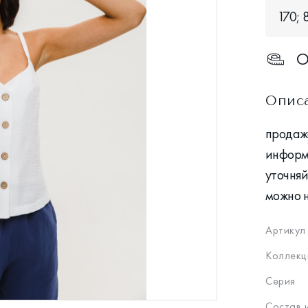
170; 
О
Опис
продажа
информ
уточняй
можно 
Артикул
Коллекц
Серия
Состав 