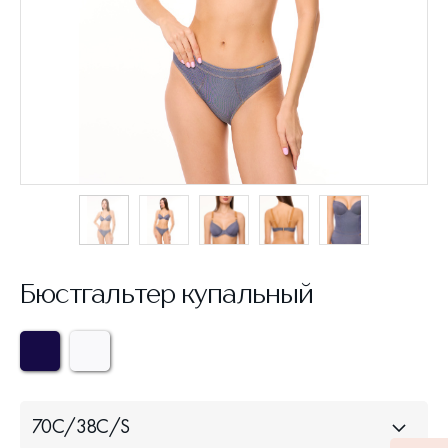
Бюстгальтер купальный
70С/38С/S