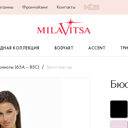
газины
Франчайзинг
Контакты
ДНАЯ КОЛЛЕКЦИЯ
BODYART
ACCENT
ТР
олноты (65А – 85С)
Бюстгальтер
Бюс