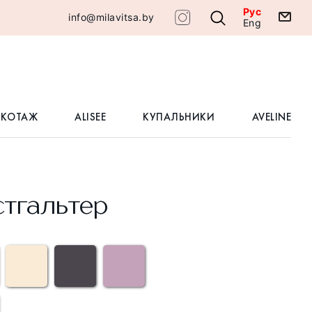
Рус
info@milavitsa.by
Eng
ИКОТАЖ
ALISEE
КУПАЛЬНИКИ
AVELINE
тгальтер