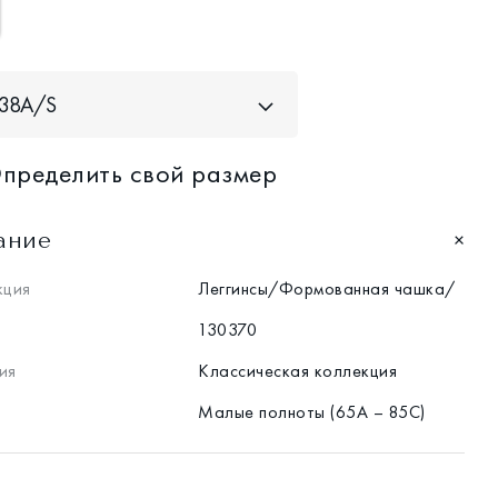
38A/S
пределить свой размер
ание
кция
Леггинсы/Формованная чашка/
130370
ия
Классическая коллекция
Малые полноты (65А – 85С)