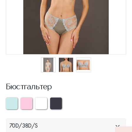
Бюстгальтер
70D/38D/S