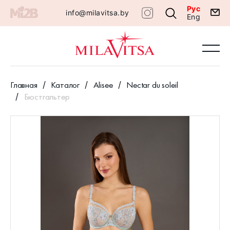
Рус
info@milavitsa.by
Eng
Главная
Каталог
Alisee
Nectar du soleil
Бюстгальтер