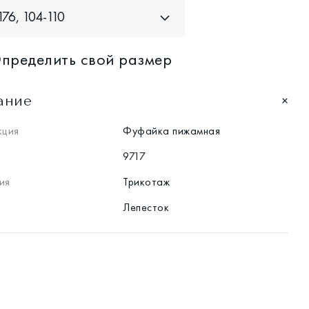
76, 104-110
пределить свой размер
ание
кция
Фуфайка пижамная
9717
ия
Трикотаж
Лепесток