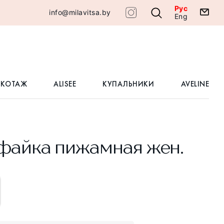
Рус
info@milavitsa.by
Eng
ИКОТАЖ
ALISEE
КУПАЛЬНИКИ
AVELINE
айка пижамная жен.