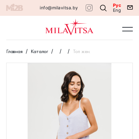
Рус
info@milavitsa.by
Eng
Главная
Каталог
Топ жен.