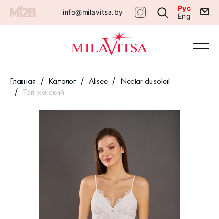
Рус
info@milavitsa.by
Eng
Главная
Каталог
Alisee
Nectar du soleil
Топ женский