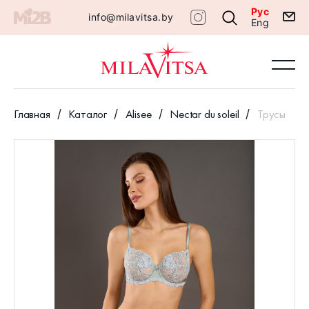
Рус
info@milavitsa.by
Eng
Главная
Каталог
Alisee
Nectar du soleil
Трусы