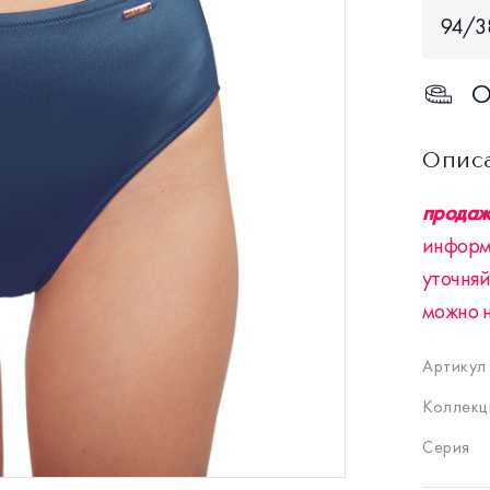
94/3
О
Опис
продажа
информ
уточняй
можно 
Артикул
Коллекц
Серия