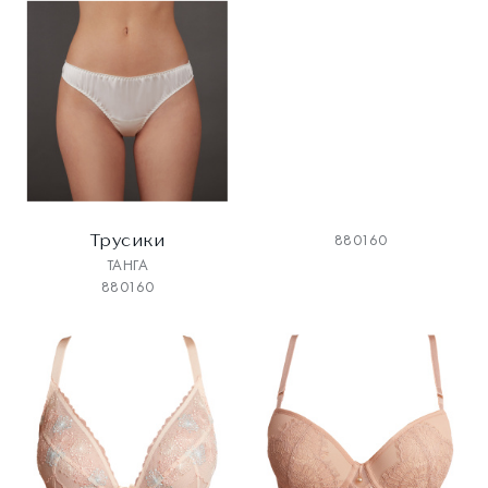
Трусики
880160
ТАНГА
880160