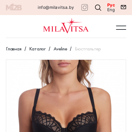
Рус
info@milavitsa.by
Eng
Главная
Каталог
Aveline
Бюстгальтер