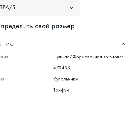
38A/S
пределить свой размер
ание
кция
Пуш-ап/Формованная soft-touch
470453
ия
Купальники
Тайфун