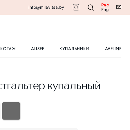
Рус
info@milavitsa.by
Eng
ИКОТАЖ
ALISEE
КУПАЛЬНИКИ
AVELINE
тгальтер купальный