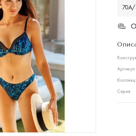
70A/
О
Опис
Констру
Артикул
Коллекц
Серия