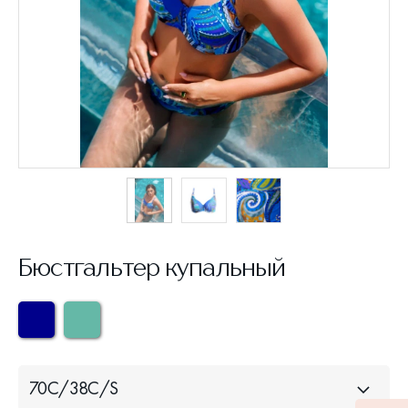
Бюстгальтер купальный
70С/38С/S