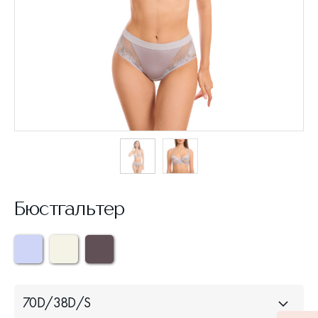
Бюстгальтер
70D/38D/S