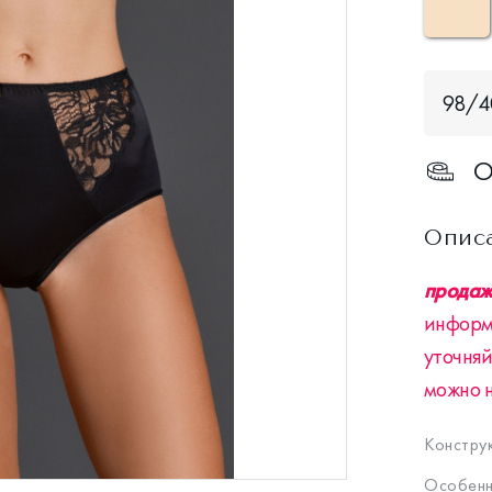
98/
О
Опис
продажа
информ
уточняй
можно 
Констру
Особенн