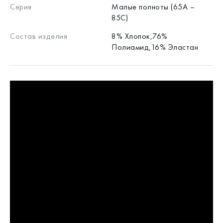
Серия
Малые полноты (65А –
85С)
Состав изделия
8% Хлопок,76%
Полиамид,16% Эластан