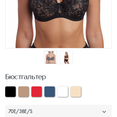
Бюстгальтер
70Е/38Е/S